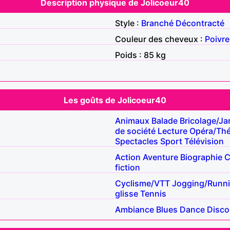
Description physique de Jolicoeur40
Style :
Branché
Décontracté
Couleur des cheveux :
Poivre
Poids : 85 kg
Les goûts de Jolicoeur40
Animaux
Balade
Bricolage/Ja
de société
Lecture
Opéra/Thé
Spectacles
Sport
Télévision
Action
Aventure
Biographie
C
fiction
Cyclisme/VTT
Jogging/Runn
glisse
Tennis
Ambiance
Blues
Dance
Disco