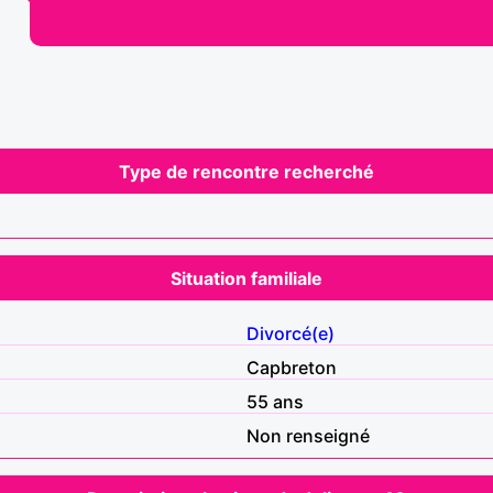
Type de rencontre recherché
Situation familiale
Divorcé(e)
Capbreton
55 ans
Non renseigné