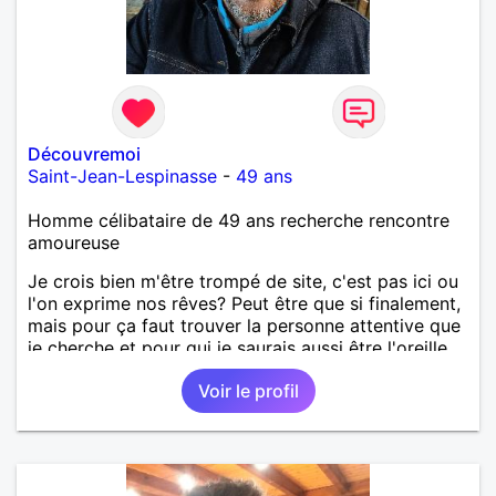
Découvremoi
Saint-Jean-Lespinasse
-
49 ans
Homme célibataire de 49 ans recherche rencontre
amoureuse
Je crois bien m'être trompé de site, c'est pas ici ou
l'on exprime nos rêves? Peut être que si finalement,
mais pour ça faut trouver la personne attentive que
je cherche et pour qui je saurais aussi être l'oreille,
l'homme doux et généreux, imaginatif et qui la fera
Voir le profil
sourire et redonner de la confiance en l'amour
inconditionnel.