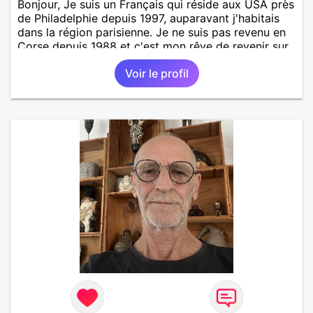
Bonjour, Je suis un Français qui réside aux USA près
de Philadelphie depuis 1997, auparavant j'habitais
dans la région parisienne. Je ne suis pas revenu en
Corse depuis 1988 et c'est mon rêve de revenir sur
l'île de beauté et même peut-être d'y rester. J'ai
Voir le profil
quelques origines corses du côté de ma mère mais
plus de famille à part ma mère et j'avais fait
quelques projets avec elle pour trouver "un pied-à-
terre" en Corse mais vu qu'elle est atteinte de
démence et a été obligée d'être admise dans une
maison de retraite. J'aimerais trouver des contacts
en Corse (hommes, femmes) de tout âge pour
amitiés et rencontres. Je serais aussi intéressé
éventuellement par une connexion romantique avec
une femme corse plus jeune que moi si l'occasion se
présente. A bientot de lire votre courrier. Serge