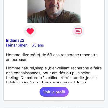
Indiana22
Hénanbihen
-
63 ans
Homme divorcé(e) de 63 ans recherche rencontre
amoureuse
Homme naturel,simple ,bienveillant recherche a faire
des connaissances, pour amitiés ou plus selon
feeling. De nature très câline et très tactile ,je suis
fidèle et sincère.,et très respectueux ! Je ne
supporte pas le mensonge.Rien ne vaut une vraie
Voir le profil
rencontre,pour échanger en toute simplicité,j'ai du
mal à prolonger des échanges virtuels Je suis plutôt
attiré par des femmes ayant la cinquantaine ,belles
dans leurs têtes et dans leurs corps. Féminines