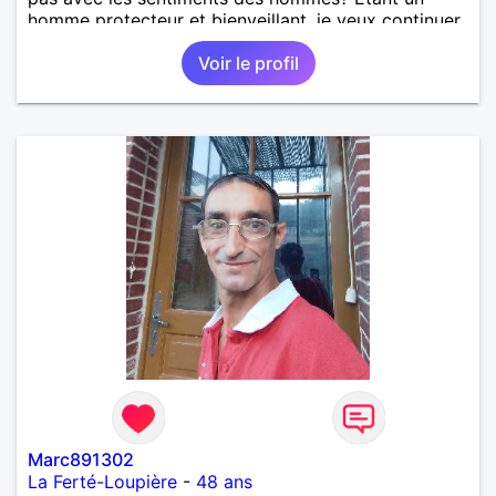
homme protecteur et bienveillant, je veux continuer
d'y croire et pouvoir enfin former la petite famille
Voir le profil
que je désir temps. Faux profil, profiteuse et autres
joyeuseté passer votre chemin, vous ne
m'intéressez pas du tout!
Marc891302
La Ferté-Loupière
-
48 ans