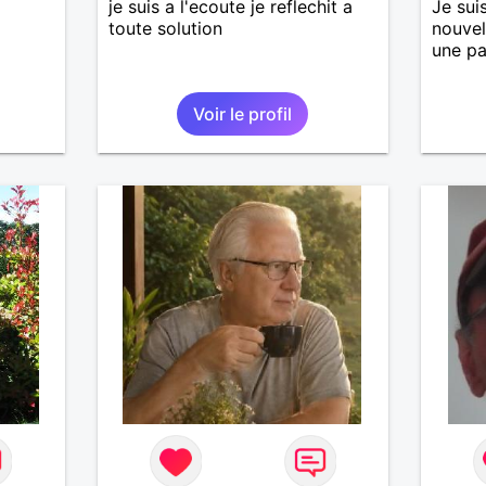
je suis a l'ecoute je reflechit a
Je sui
toute solution
nouvel
une pa
Voir le profil