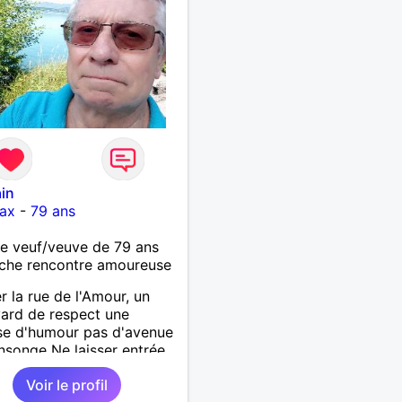
in
ax
-
79 ans
 veuf/veuve de 79 ans
che rencontre amoureuse
r la rue de l'Amour, un
ard de respect une
se d'humour pas d'avenue
songe Ne laisser entrée
on jardin de mon coeur
Voir le profil
ux qui ont des plantes à y