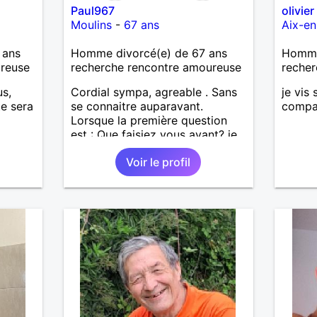
Paul967
olivier
Moulins
-
67 ans
Aix-e
 ans
Homme divorcé(e) de 67 ans
Homme 
ureuse
recherche rencontre amoureuse
recher
us,
Cordial sympa, agreable . Sans
je vis
te sera
se connaitre auparavant.
compa
Lorsque la première question
est : Que faisiez vous avant? je
ne donne pas suite. Je suis
Voir le profil
vintage désolé , on commence
par bonjour .......... Un minimum
...... Je ne suis pas docteur ,
banquier, psycholoque ,
philantrope, mécène.