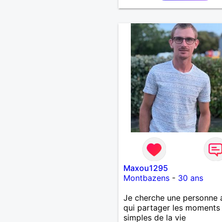
souhaitez, d’apprendre à 
connaître davantage. J’en 
ravi….A très bientôt je l’es
Maxou1295
Montbazens
-
30 ans
Je cherche une personne 
qui partager les moments
simples de la vie