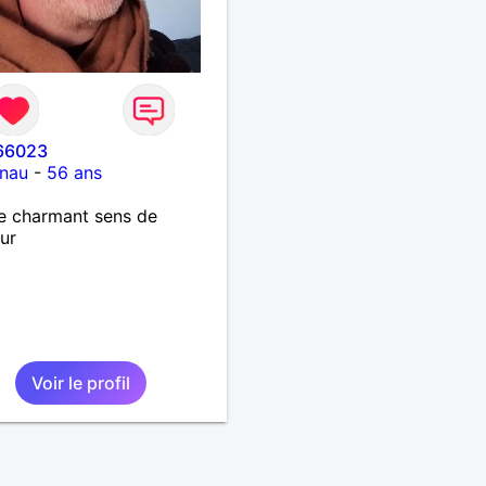
66023
nau
-
56 ans
 charmant sens de
ur
Voir le profil