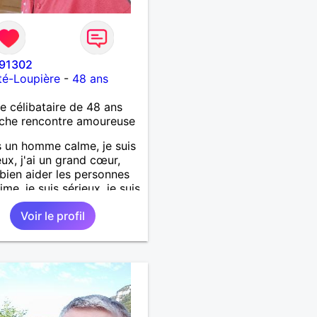
91302
té-Loupière
-
48 ans
célibataire de 48 ans
che rencontre amoureuse
s un homme calme, je suis
ux, j'ai un grand cœur,
 bien aider les personnes
ime, je suis sérieux, je suis
e, je suis honnête, j'aime
Voir le profil
'on joue avec moi et
 pas les mensonges. Je
e une relation amoureuse
ieuse.