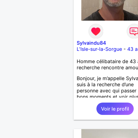
Sylvaindu84
L'Isle-sur-la-Sorgue
-
43 a
Homme célibataire de 43 
recherche rencontre amo
Bonjour, je m’appelle Sylva
suis à la recherche d’une
personne avec qui passer
bons moments et voir plus
nous nous correspondons
Voir le profil
J’aime la nature, les voya
aussi faire la fête de tem
temps ;-)Je suis papa d’un
garçon de 7 ans dont je
m’occupe en garde alterné