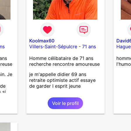
Koolmax60
David
ns
Villers-Saint-Sépulcre
-
71 ans
Hague
ans
Homme célibataire de 71 ans
homme
ureuse
recherche rencontre amoureuse
l'humo
in. Je
je m'appelle didier 69 ans
retraite optimiste actif essaye
 de
de garder l esprit jeune
 si
.
Voir le profil
ges et
ps en
 petit
e.