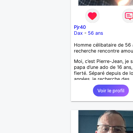
Pjr40
Dax
-
56 ans
Homme célibataire de 56 
recherche rencontre amo
Moi, c’est Pierre-Jean, je s
papa d’une ado de 16 ans
fierté. Séparé depuis de 
années, je recherche des
affinités amicales afin de
Voir le profil
rompre une solitude parfo
difficile à gérer ainsi que 
le vague à l’âme. L’amitié 
extrêmement importante 
yeux mais peut se décline
des sentiments plus puiss
« Le temps fera son œuvr
disait Arthur Schopenhaue