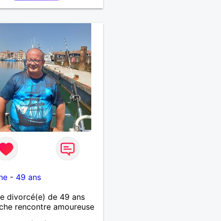
r Alain
ne
-
49 ans
 divorcé(e) de 49 ans
che rencontre amoureuse