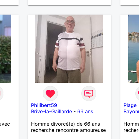
plante
me
serai
père.
Philibert59
Plage
Brive-la-Gaillarde
-
66 ans
Bayon
avec
Homme divorcé(e) de 66 ans
Homme
recherche rencontre amoureuse
recher