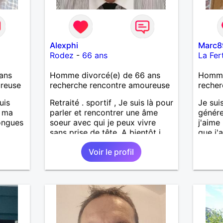
Alexphi
Marc8
Rodez
-
66 ans
La Fer
ans
Homme divorcé(e) de 66 ans
Homme 
ureuse
recherche rencontre amoureuse
recher
uis
Retraité . sportif , Je suis là pour
Je sui
, ma
parler et rencontrer une âme
génére
longues
soeur avec qui je peux vivre
j'aime
sans prise de tête. A bientôt j
que j'a
espère . Amicalement
sincèr
Voir le profil
is
pas qu
casser
j'aime
reste
cherch
à mes
et sér
r en
ants.
e »
r,