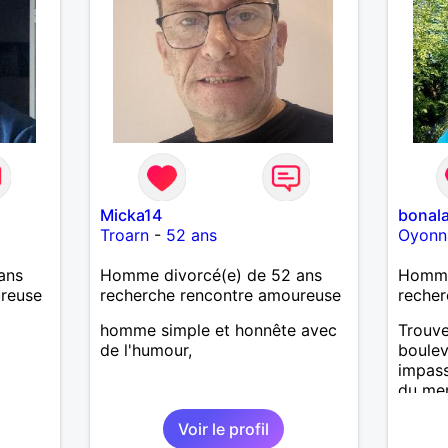
’adore.
autant
bourré
 de
actère
hoses.
Micka14
bonala
as
Troarn
-
52 ans
Oyonn
ne que
 n’y
ans
Homme divorcé(e) de 52 ans
Homme
ce et
ureuse
recherche rencontre amoureuse
recher
suis un
homme simple et honnête avec
Trouve
nsi
de l'humour,
boulev
aire
impas
du men
le
dans m
e
Voir le profil
que ce
us le