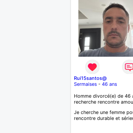
J’aime à peu près tous les
de musique. (Oui je suis p
fan de Jul). Je fais du spo
pour garder la forme et pl
agréable à regarder. (Enfin
pense en tout cas 😂)
Rui15santos@
Sermaises
-
46 ans
Homme divorcé(e) de 46 
recherche rencontre amo
Je cherche une femme po
rencontre durable et série