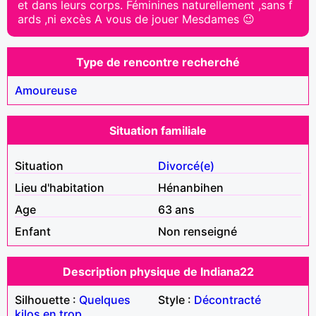
et dans leurs corps. Féminines naturellement ,sans f
ards ,ni excès A vous de jouer Mesdames 😉
Type de rencontre recherché
Amoureuse
Situation familiale
Situation
Divorcé(e)
Lieu d'habitation
Hénanbihen
Age
63 ans
Enfant
Non renseigné
Description physique de Indiana22
Silhouette :
Quelques
Style :
Décontracté
kilos en trop