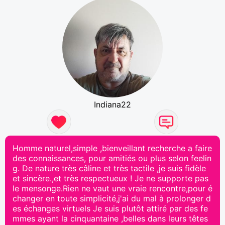
Indiana22
Homme naturel,simple ,bienveillant recherche a faire
des connaissances, pour amitiés ou plus selon feelin
g. De nature très câline et très tactile ,je suis fidèle
et sincère.,et très respectueux ! Je ne supporte pas
le mensonge.Rien ne vaut une vraie rencontre,pour é
changer en toute simplicité,j'ai du mal à prolonger d
es échanges virtuels Je suis plutôt attiré par des fe
mmes ayant la cinquantaine ,belles dans leurs têtes