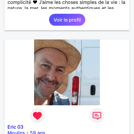
complicité ❤️ J’aime les choses simples de la vie : la
nature, la mer, les moments authentiques et les
personnes au grand cœur 🌊🌿 Très câlin et
Voir le profil
affectueux, j’adore les petits moments de tendresse
et les calinous réguliers 😊❤️ La solitude finit parfois
par peser, alors si tu es en Nouvelle-Calédonie et
que tu crois encore à un amour vrai, prenons le
temps de discuter… et laissons l’avenir nous guider
🌹
Eric 03
Moulins
-
59 ans