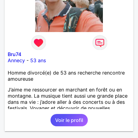
Bru74
Annecy
-
53 ans
Homme divorcé(e) de 53 ans recherche rencontre
amoureuse
J’aime me ressourcer en marchant en forêt ou en
montagne. La musique tient aussi une grande place
dans ma vie : j’adore aller à des concerts ou à des
festivals. Voyager et découvrir de nouvelles
cultures, c’est ce qui m’inspire le plus. J’aimerais
Voir le profil
rencontrer quelqu’un avec qui partager ces
moments simples et sincères.