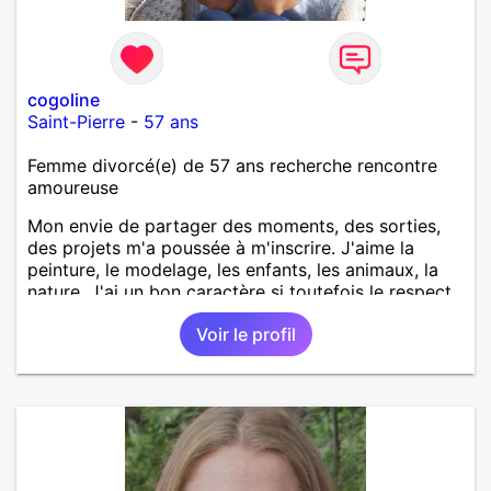
cogoline
Saint-Pierre
-
57 ans
Femme divorcé(e) de 57 ans recherche rencontre
amoureuse
Mon envie de partager des moments, des sorties,
des projets m'a poussée à m'inscrire. J'aime la
peinture, le modelage, les enfants, les animaux, la
nature. J'ai un bon caractère si toutefois le respect
est de la partie. Le sens de l'humour est
Voir le profil
indispensable, mais aussi la tolérance et la
bienveillance. Si vous partagez mes valeurs alors
faites moi signe !