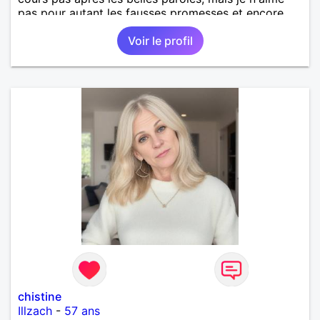
pas pour autant les fausses promesses et encore
moins les mensonges ! Même si je garde les pieds
Voir le profil
sur terre, je crois quand même aux belles choses et
à la magie des belles rencontres.
chistine
Illzach
-
57 ans