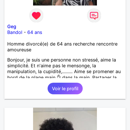
Geg
Bandol
-
64 ans
Homme divorcé(e) de 64 ans recherche rencontre
amoureuse
Bonjour, je suis une personne non stressé, aime la
simplicité. Et n'aime pas le mensonge, la
manipulation, la cupidité,......... Aime se promener au
bord de la plage main ✋ dans la main. Partager la
vie. Les restos, les sorties, visiter les vieux villages
Voir le profil
avec leurs anecdotes. Sans oublier la famille. Si une
femme ce reconnaît qu'elle communique avec moi.