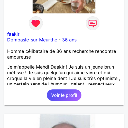
faakir
Dombasle-sur-Meurthe
-
36 ans
Homme célibataire de 36 ans recherche rencontre
amoureuse
Je m'appelle Mehdi Daakir ! Je suis un jeune brun
métisse ! Je suis quelqu'un qui aime vivre et qui
croque la vie en pleine dent ! Je suis très optimiste ,
un certain sens de l'humour , galant , respectueux
mais parfois un peu maladroit et timide ! Je
Voir le profil
recherche de nouvelles rencontres et plus si
affinités ! Qui ne tente rien n'a rien !