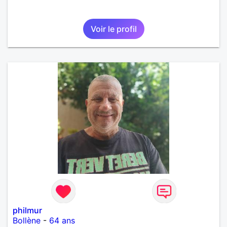
Voir le profil
philmur
Bollène
-
64 ans