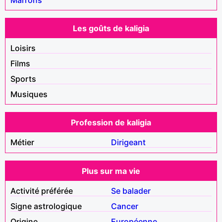
Les goûts de kaligia
Loisirs
Films
Sports
Musiques
Profession de kaligia
Métier
Dirigeant
Plus sur ma vie
Activité préférée
Se balader
Signe astrologique
Cancer
Origine
Européenne