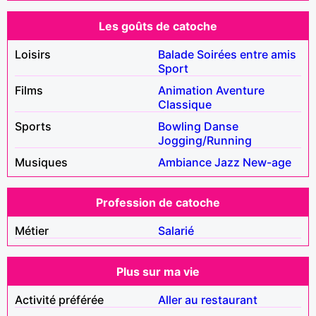
Les goûts de catoche
Loisirs
Balade
Soirées entre amis
Sport
Films
Animation
Aventure
Classique
Sports
Bowling
Danse
Jogging/Running
Musiques
Ambiance
Jazz
New-age
Profession de catoche
Métier
Salarié
Plus sur ma vie
Activité préférée
Aller au restaurant