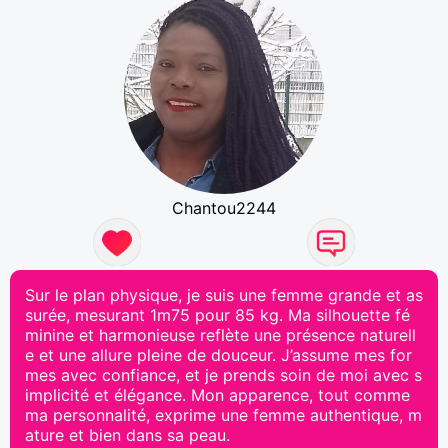
Chantou2244
Sur le plan physique, je suis une femme grande et as
surée, mesurant 1m75 pour 85 kg. Ma silhouette fé
minine et harmonieuse reflète une présence naturell
e et une allure pleine de douceur. J’assume mes for
mes avec confiance, et je prends soin de moi avec s
implicité et élégance. Mon apparence, tout comme
ma personnalité, exprime une femme authentique, m
ature et bien dans sa peau.