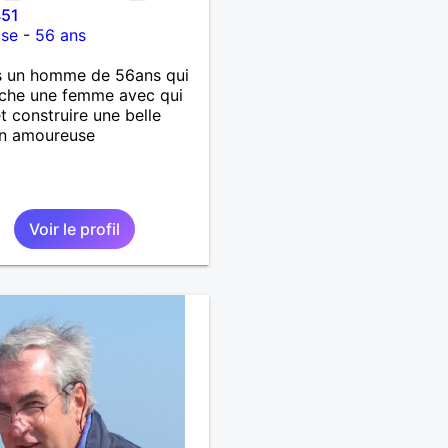
451
use
-
56 ans
s un homme de 56ans qui
rche une femme avec qui
et construire une belle
on amoureuse
Voir le profil