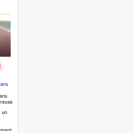
 ans
ans
ureuse
c un
ement