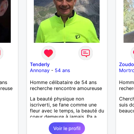
Tenderly
Zoud
Annonay
-
54 ans
Mortr
ans
Homme célibataire de 54 ans
Homme
ureuse
recherche rencontre amoureuse
recher
La beauté physique non
Cherch
iscriverti, se fane comme une
suis d
fleur avec le temps, la beauté du
beauco
coeur demeure à jamais, Pa a
beau nez
Voir le profil