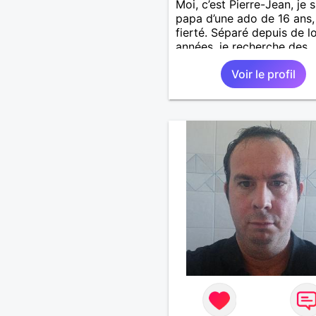
Moi, c’est Pierre-Jean, je s
papa d’une ado de 16 ans
fierté. Séparé depuis de 
années, je recherche des
affinités amicales afin de
Voir le profil
rompre une solitude parfo
difficile à gérer ainsi que 
le vague à l’âme. L’amitié 
extrêmement importante 
yeux mais peut se décline
des sentiments plus puiss
« Le temps fera son œuvr
disait Arthur Schopenhaue
philosophe allemand que j
J’aime discuter sans pour 
être trop locace. Je suis 
de qualités avec très peu
défauts. Je suis altruiste,
bienveillant, empathique,
attentionné, honnête,
respectueux, doux de car
et compréhensif : je laisse
« glisser » beaucoup de c