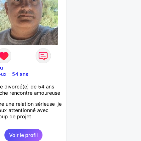
ou
oux
-
54 ans
 divorcé(e) de 54 ans
che rencontre amoureuse
e une relation sérieuse ,je
oux attentionné avec
up de projet
Voir le profil