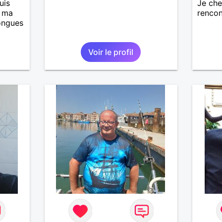
uis
Je ch
, ma
rencon
longues
Voir le profil
is
casser
reste
à mes
r en
ants.
e »
r,
’adore.
autant
bourré
 de
actère
hoses.