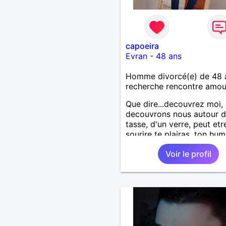
capoeira
Evran
-
48 ans
Homme divorcé(e) de 48 
recherche rencontre amo
Que dire...decouvrez moi,
decouvrons nous autour d
tasse, d'un verre, peut et
sourire te plairas, ton hu
me fera pouffer.. en tout 
Voir le profil
a tout a gagner.