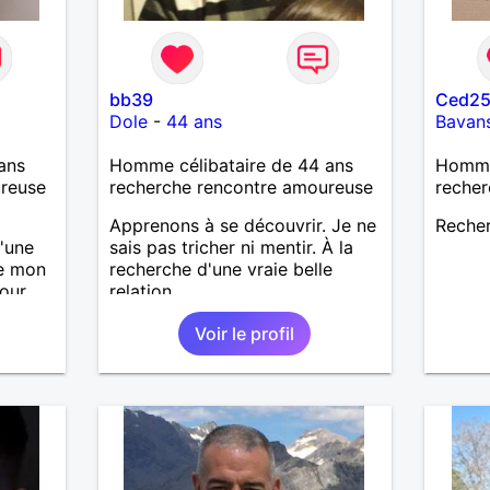
bb39
Ced2
Dole
-
44 ans
Bavan
ans
Homme célibataire de 44 ans
Homme 
ureuse
recherche rencontre amoureuse
recher
Apprenons à se découvrir. Je ne
Recher
'une
sais pas tricher ni mentir. À la
re mon
recherche d'une vraie belle
mour
relation
cas on
Voir le profil