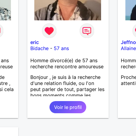
eric
Jeffn
Bidache
-
57 ans
Allain
 ans
Homme divorcé(e) de 57 ans
Homme
ureuse
recherche rencontre amoureuse
recher
 de
Bonjour , je suis à la recherche
Proche
tre ,
d'une relation fluide, ou l'on
attenti
i cela
peut parler de tout, partager les
bons moments comme les
mauvais, sortir partager des
Voir le profil
loisirs etc.... . J'aspire une
relation sincère dans la
confiance .