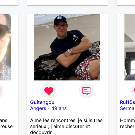
Guitengou
Rui15
Angers
-
49 ans
Serma
ans
Aime les rencontres, je suis tres
Homme
ureuse
serieux , j aime discuter et
recher
decouvrir