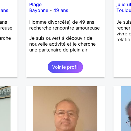
Plage
julien
as
 ans
Bayonne
-
49 ans
Toulo
ne que
 n’y
ans
Homme divorcé(e) de 49 ans
Je sui
ce et
ureuse
recherche rencontre amoureuse
reche
vivre 
suis un
herche
Je suis ouvert à découvir de
relati
nsi
nouvelle activité et je cherche
aire
une partenaire de plein air
le
e
Voir le profil
us le
me
serai
père.