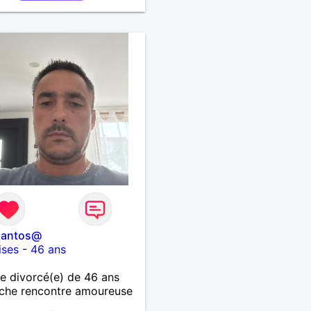
santos@
ises
-
46 ans
 divorcé(e) de 46 ans
che rencontre amoureuse