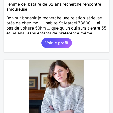
Femme célibataire de 62 ans recherche rencontre
amoureuse
Bonjour bonsoir je recherche une relation sérieuse
près de chez moi....j habite St Marcel 73600....j ai
pas de voiture 50km ... quelqu'un qui aurait entre 55
et 64 ans...sans enfants de préférence même
adultes et qui n aurait garder aucun contact avec
Voir le profil
une où plusieurs ex...si vous correspondez à ma
recherche ecrivez moi je vous répondrai...