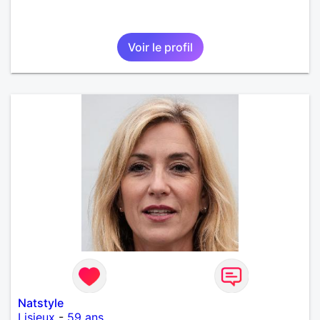
Voir le profil
Natstyle
Lisieux
-
59 ans