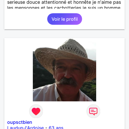
serieuse douce attentionné et honnête je n'aime pas
les mensonges et les cachotteries je suis un homme
sensible doux câlin et franc. PS je n'habite pas à
Voir le profil
Marseille mes fans de l'équipe de l'OM je suis du
département de la Nièvre 58
oupsctbien
Laudun-l'Ardoise
-
63 ans